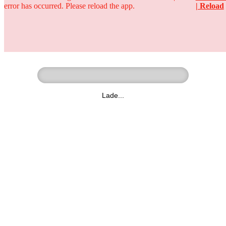
error has occurred. Please reload the app.
| Reload
Ringer - Liga - Datenbank
zum Video
Lade...