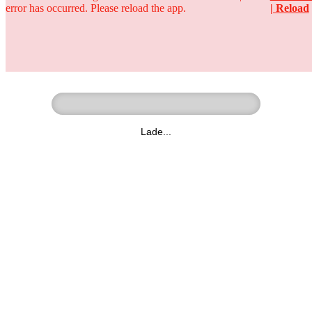
error has occurred. Please reload the app.
| Reload
Ringer - Liga - Datenbank
zum Video
Lade...