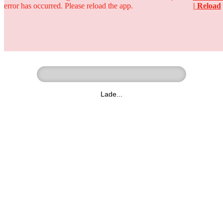
error has occurred. Please reload the app.
| Reload
Ringer - Liga - Datenbank
zum Video
Lade...