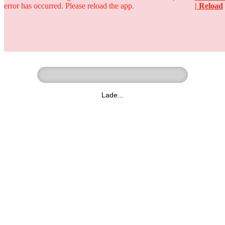
error has occurred. Please reload the app.
| Reload
Ringer - Liga - Datenbank
zum Video
Lade...