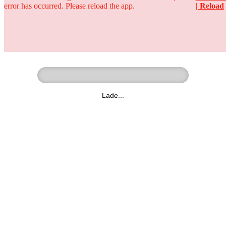
error has occurred. Please reload the app.
| Reload
Ringer - Liga - Datenbank
zum Video
Lade...