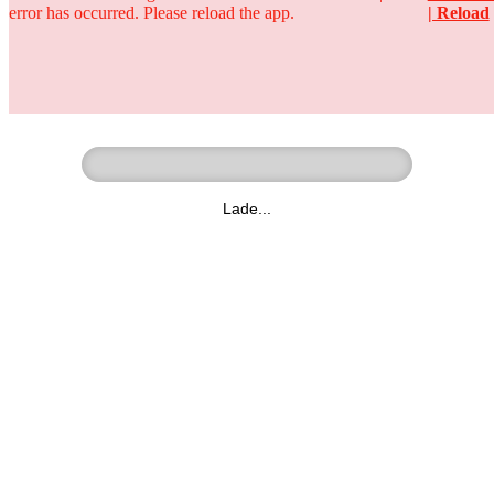
error has occurred. Please reload the app.
| Reload
Ringer - Liga - Datenbank
zum Video
Lade...