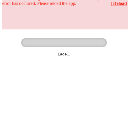
error has occurred. Please reload the app.
| Reload
Ringer - Liga - Datenbank
zum Video
Lade...