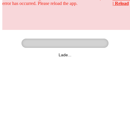
error has occurred. Please reload the app.
| Reload
Ringer - Liga - Datenbank
zum Video
Lade...