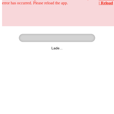
error has occurred. Please reload the app.
| Reload
Ringer - Liga - Datenbank
zum Video
Lade...