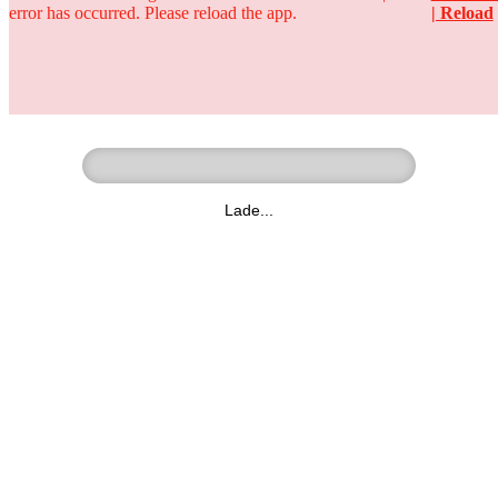
error has occurred. Please reload the app.
| Reload
Ringer - Liga - Datenbank
zum Video
Lade...