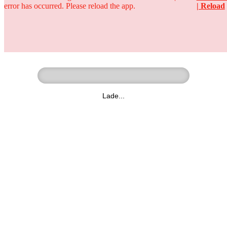
error has occurred. Please reload the app.
| Reload
Ringer - Liga - Datenbank
zum Video
Lade...