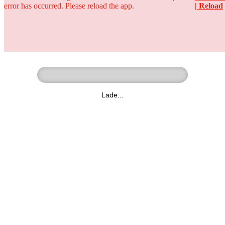
error has occurred. Please reload the app.
| Reload
Ringer - Liga - Datenbank
zum Video
Lade...