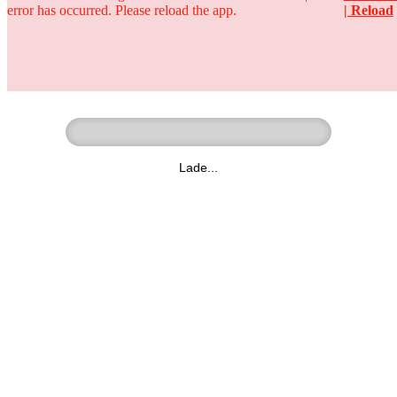
error has occurred. Please reload the app.
| Reload
Ringer - Liga - Datenbank
zum Video
Lade...