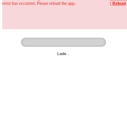
error has occurred. Please reload the app.
| Reload
Ringer - Liga - Datenbank
zum Video
Lade...