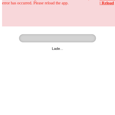
error has occurred. Please reload the app.
| Reload
Ringer - Liga - Datenbank
zum Video
Lade...