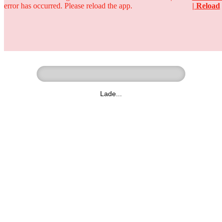
error has occurred. Please reload the app.
| Reload
Ringer - Liga - Datenbank
zum Video
Lade...