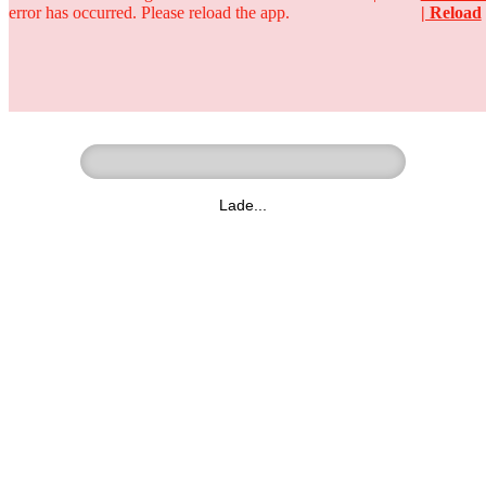
error has occurred. Please reload the app.
| Reload
Ringer - Liga - Datenbank
zum Video
Lade...