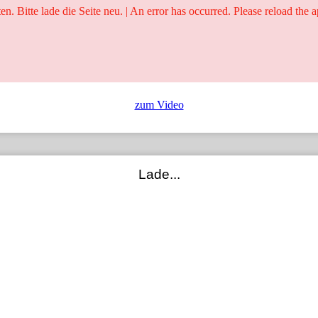
ten. Bitte lade die Seite neu. | An error has occurred. Please reload the a
25 Jahre
Ringer - Liga - Datenbank
zum Video
Lade...