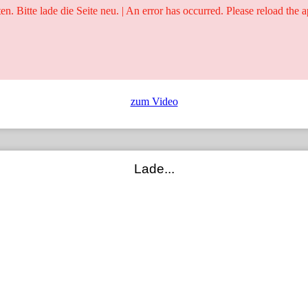
ten. Bitte lade die Seite neu. | An error has occurred. Please reload the a
25 Jahre
Ringer - Liga - Datenbank
zum Video
Lade...