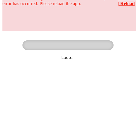
error has occurred. Please reload the app.
| Reload
Ringer - Liga - Datenbank
zum Video
Lade...