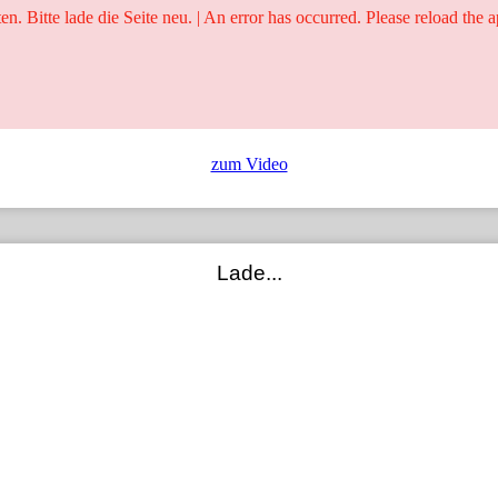
ten. Bitte lade die Seite neu. | An error has occurred. Please reload the a
25 Jahre
Ringer - Liga - Datenbank
zum Video
Lade...