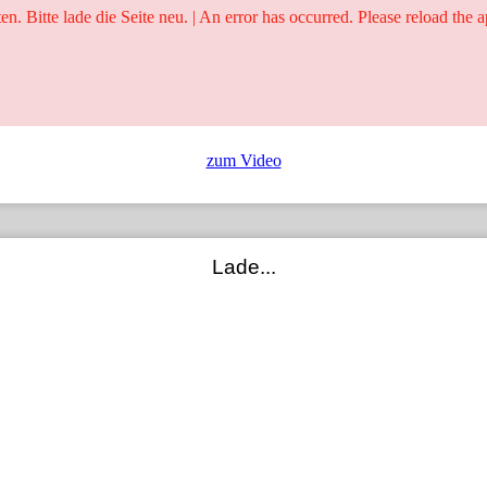
ten. Bitte lade die Seite neu. | An error has occurred. Please reload the a
25 Jahre
Ringer - Liga - Datenbank
zum Video
Lade...