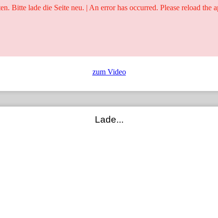
ten. Bitte lade die Seite neu. | An error has occurred. Please reload the a
25 Jahre
Ringer - Liga - Datenbank
zum Video
Lade...