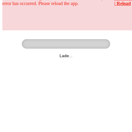
error has occurred. Please reload the app.
| Reload
Ringer - Liga - Datenbank
zum Video
Lade...