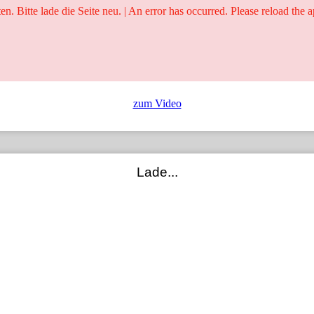
ten. Bitte lade die Seite neu. | An error has occurred. Please reload the a
25 Jahre
Ringer - Liga - Datenbank
zum Video
Lade...