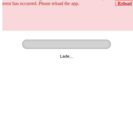
error has occurred. Please reload the app.
| Reload
Ringer - Liga - Datenbank
zum Video
Lade...