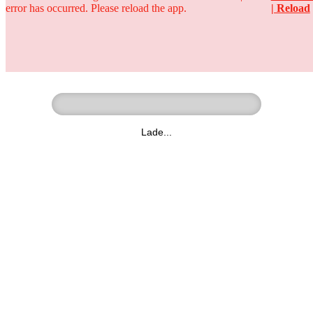
error has occurred. Please reload the app.
| Reload
Ringer - Liga - Datenbank
zum Video
Lade...