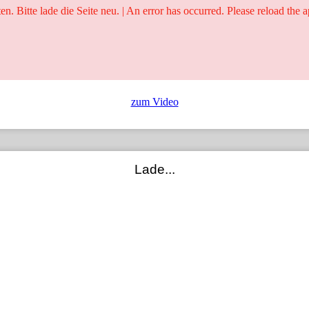
ten. Bitte lade die Seite neu. | An error has occurred. Please reload the a
25 Jahre
Ringer - Liga - Datenbank
zum Video
Lade...