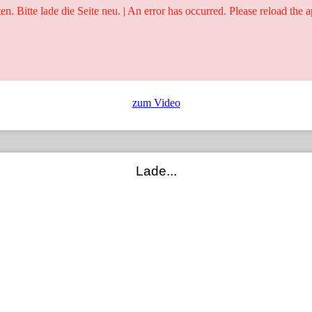
ten. Bitte lade die Seite neu. | An error has occurred. Please reload the a
25 Jahre
Ringer - Liga - Datenbank
zum Video
Lade...