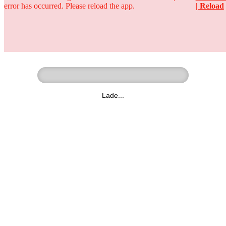
error has occurred. Please reload the app.
| Reload
Ringer - Liga - Datenbank
zum Video
Lade...