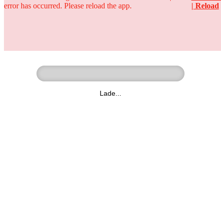
error has occurred. Please reload the app.
| Reload
Ringer - Liga - Datenbank
zum Video
Lade...