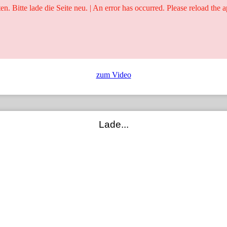
ten. Bitte lade die Seite neu. | An error has occurred. Please reload the a
25 Jahre
Ringer - Liga - Datenbank
zum Video
Lade...