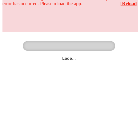
error has occurred. Please reload the app.
| Reload
Ringer - Liga - Datenbank
zum Video
Lade...