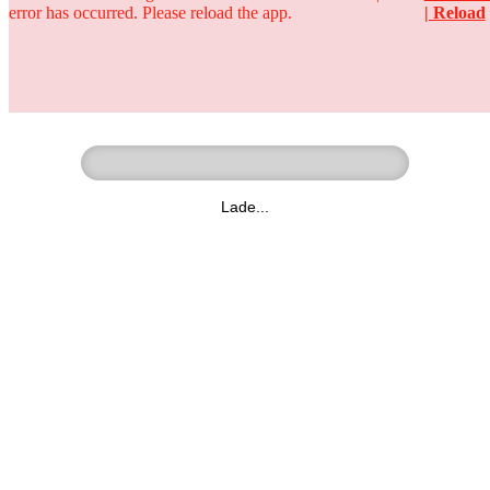
error has occurred. Please reload the app.
| Reload
Ringer - Liga - Datenbank
zum Video
Lade...