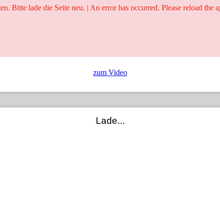
ten. Bitte lade die Seite neu. | An error has occurred. Please reload the a
25 Jahre
Ringer - Liga - Datenbank
zum Video
Lade...