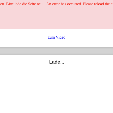
ten. Bitte lade die Seite neu. | An error has occurred. Please reload the a
25 Jahre
Ringer - Liga - Datenbank
zum Video
Lade...