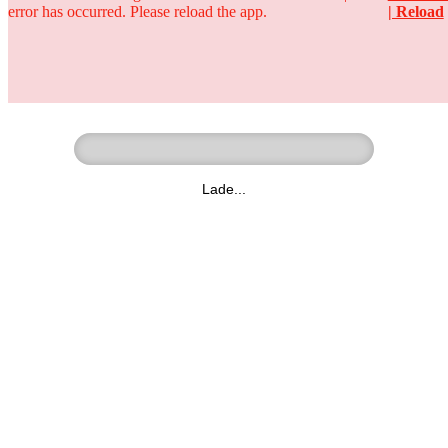
error has occurred. Please reload the app.
| Reload
Ringer - Liga - Datenbank
zum Video
Lade...