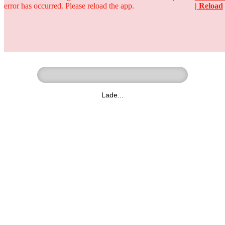
error has occurred. Please reload the app.
| Reload
Ringer - Liga - Datenbank
zum Video
Lade...