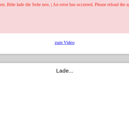
ten. Bitte lade die Seite neu. | An error has occurred. Please reload the a
25 Jahre
Ringer - Liga - Datenbank
zum Video
Lade...