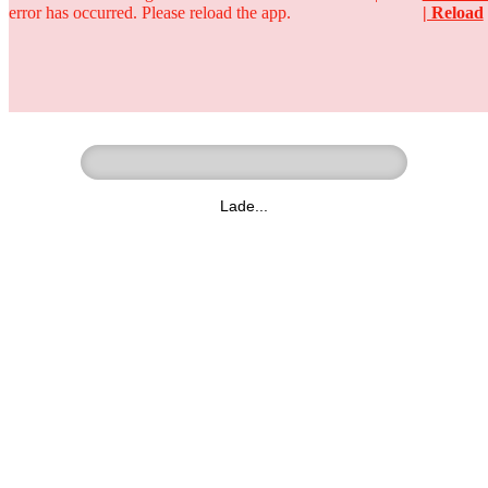
error has occurred. Please reload the app.
| Reload
Ringer - Liga - Datenbank
zum Video
Lade...