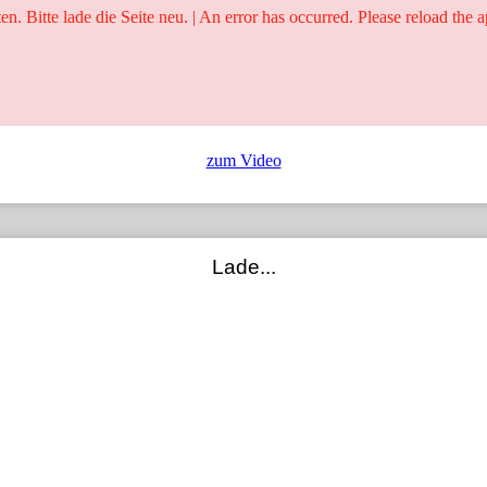
ten. Bitte lade die Seite neu. | An error has occurred. Please reload the a
25 Jahre
Ringer - Liga - Datenbank
zum Video
Lade...