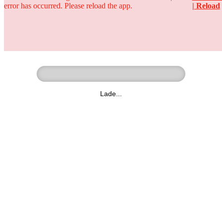
error has occurred. Please reload the app.
| Reload
Ringer - Liga - Datenbank
zum Video
Lade...