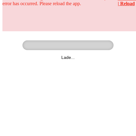
error has occurred. Please reload the app.
| Reload
Ringer - Liga - Datenbank
zum Video
Lade...