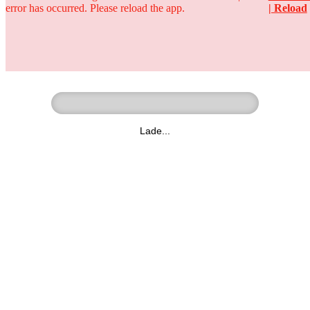
error has occurred. Please reload the app.
| Reload
Ringer - Liga - Datenbank
zum Video
Lade...