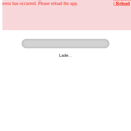
error has occurred. Please reload the app.
| Reload
Ringer - Liga - Datenbank
zum Video
Lade...