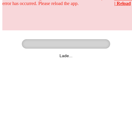
error has occurred. Please reload the app.
| Reload
Ringer - Liga - Datenbank
zum Video
Lade...