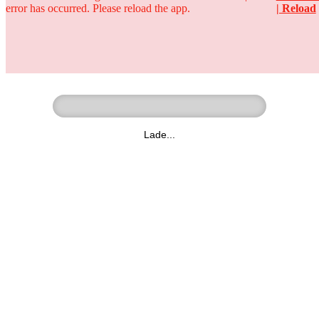
error has occurred. Please reload the app.
| Reload
Ringer - Liga - Datenbank
zum Video
Lade...