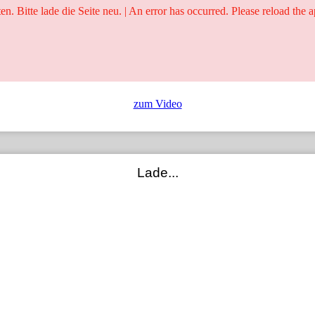
ten. Bitte lade die Seite neu. | An error has occurred. Please reload the a
25 Jahre
Ringer - Liga - Datenbank
zum Video
Lade...