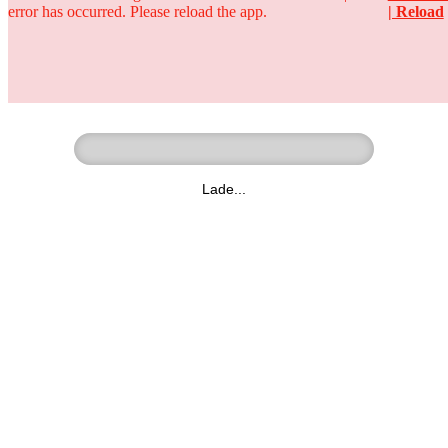
error has occurred. Please reload the app.
| Reload
Ringer - Liga - Datenbank
zum Video
Lade...