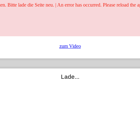
ten. Bitte lade die Seite neu. | An error has occurred. Please reload the a
25 Jahre
Ringer - Liga - Datenbank
zum Video
Lade...